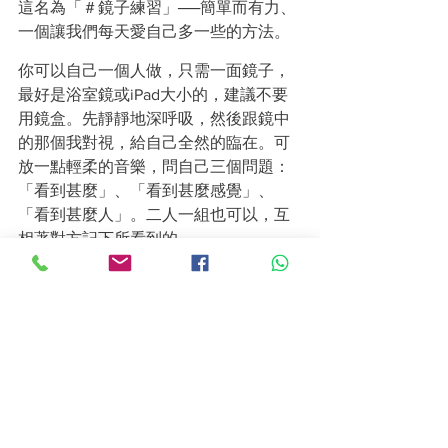
這名為「＃鏡子練習」──簡單而有力、
一個讓我們每天愛自己多一些的方法。
你可以自己一個人做，只需一面鏡子，
最好是浴室鏡或iPad大小的，建議不要
用鏡盒。先靜靜地深呼吸，然後跟鏡中
的那個我對視，給自己全然的臨在。可
放一點輕柔的音樂，問自己三個問題：
「看到甚麼」、「看到甚麼感覺」、
「看到甚麼人」。二人一組也可以，互
相著對方記下所看到的。
被譽為「自我療癒界的第一夫人」的著
名身心靈導師 
#LouiseHay
，也提倡這種
鏡子練習。 她說：「每個人都有能力更
愛自己。每個人都值得被愛。我們值得
活得好、活得健康，值得被愛並且去愛
人，也值得成功。而每個人內在那個小
孩，值得長大成為一個很棒的大人。」