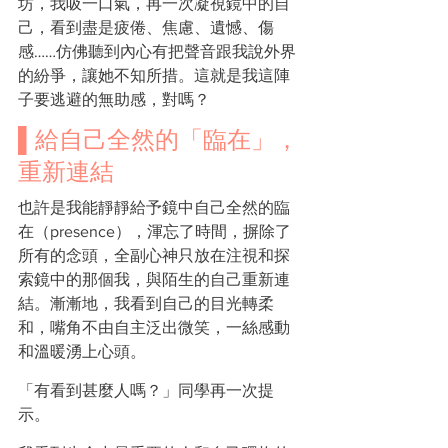
坊，我吸一口氣，再一次凝視鏡中的自
己，看到盡是疲倦、焦慮、遺憾、傷
感……仿佛聽到內心有把聲音跟我說外界
的紛爭，讓她不知所措。這就是我這陣
子要逃避的無助感，對嗎？
▌給自己全然的「臨在」，
重新連結
也許是我能靜靜給予鏡中自己全然的臨
在（presence），渾忘了時間，摒除了
所有的念頭，全副心神只放在注視和探
索鏡中的那個我，與陌生的自己重新連
結。漸漸地，我看到自己的目光轉柔
和，嘴角不由自主泛出微笑，一絲感動
和溫暖湧上心頭。
「有看到甚麼人嗎？」同學再一次提
示。