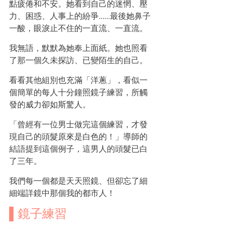
點疲倦和不安。她看到自己的迷惘、壓
力、困惑、人事上的紛爭……最後她鼻子
一酸，眼淚止不住的一直流、一直流。
我無語，默默為她奉上面紙。她也照看
了那一個久未探訪、已變陌生的自己。
看看其他組別也充滿「洋蔥」，看似一
個簡單的每人十分鐘照鏡子練習，所觸
發的威力卻如斯驚人。
「曾經有一位男士做完這個練習，才發
現自己的頭髮原來是白色的！」導師的
結語提到這個例子，這男人的頭髮已白
了三年。
我們每一個都是天天照鏡、但卻忘了細
細端詳鏡中那個我的都市人！
▌鏡子練習