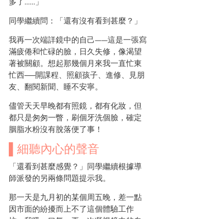
多了……」
同學繼續問：「還有沒有看到甚麼？」
我再一次端詳鏡中的自己——這是一張寫
滿疲倦和忙碌的臉，日久失修，像渴望
著被關顧。想起那幾個月來我一直忙東
忙西──開課程、照顧孩子、進修、見朋
友、翻閱新聞、睡不安寧。
儘管天天早晚都有照鏡，都有化妝，但
都只是匆匆一瞥，刷個牙洗個臉，確定
胭脂水粉沒有脫落便了事！
▌細聽內心的聲音
「還看到甚麼感覺？」同學繼續根據導
師派發的另兩條問題提示我。
那一天是九月初的某個周五晚，差一點
因市面的紛擾而上不了這個體驗工作