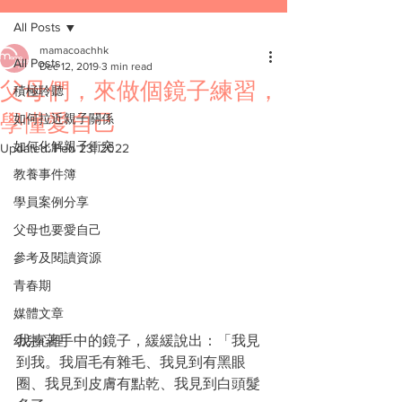
All Posts
mamacoachhk
All Posts
Dec 12, 2019
3 min read
父母們，來做個鏡子練習，
積極聆聽
學懂愛自己
如何拉近親子關係
如何化解親子衝突
Updated:
Feb 23, 2022
教養事件簿
學員案例分享
父母也要愛自己
參考及閱讀資源
青春期
媒體文章
我捧著手中的鏡子，緩緩說出：「我見
幼兒心理
到我。我眉毛有雜毛、我見到有黑眼
圈、我見到皮膚有點乾、我見到白頭髮