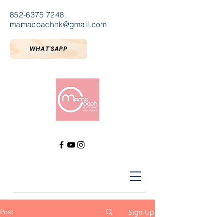
852-6375 7248
mamacoachhk@gmail.com
WHAT'SAPP
Sign Up
Post