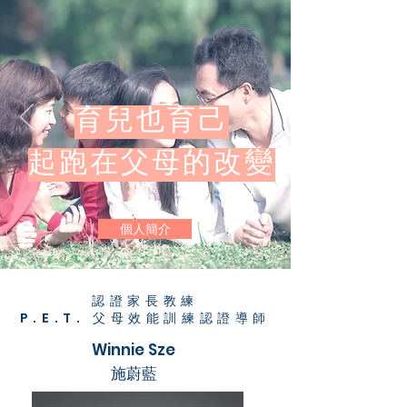
育兒也育己
​起跑在父母的改變
個人簡介
認證家長教練
P.E.T. 父母效能訓練認證導師
Winnie Sze
施蔚藍