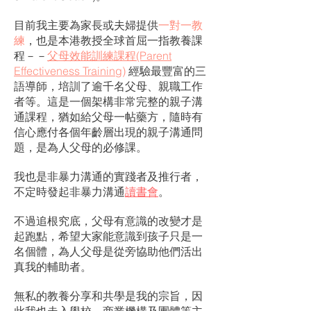
目前我主要為家長或夫婦提供
一對一教
練
，也是本港教授全球首屈一指教養課
程－－
父母效能訓練課程(Parent
Effectiveness Training)
經驗最豐富的三
語導師，培訓了逾千名父母、親職工作
者等。這是一個架構非常完整的親子溝
通課程，猶如給父母一帖藥方，隨時有
信心應付各個年齡層出現的親子溝通問
題，是為人父母的必修課。
我也是非暴力溝通的實踐者及推行者，
不定時發起非暴力溝通
讀書會
。
不過追根究底，父母有意識的改變才是
起跑點，希望大家能意識到孩子只是一
名個體，為人父母是從旁協助他們活出
真我的輔助者。
無私的教養分享和共學是我的宗旨，因