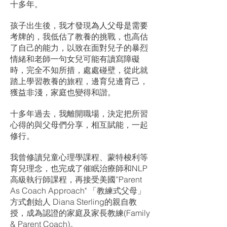
十多年。
孩子出生後，我才發現
為人父母是需要
考牌
的，我低估了教養的挑戰，也高估
了自己的能力，以致在面對兒子的暴烈
情緒和老師一句女兒可能有讀寫障礙
時，完全不知所措，處處碰壁，從此就
踏上學習教養的旅程，邊育兒邊育己，
獲益非淺，家庭也變得和諧。
十多年過去，我離開職場，決定把所習
心得的與父母們分享，相互賦能，一起
修行。
我曾修讀兒童心理學課程、蒙特梭利等
育兒理念，也完成了催眠治療師和NLP
高級執行師課程，再接受美國”Parent
As Coach Approach" 「教練式父母」
方式創始人 Diana Sterling的親自教
授，成為認證的家庭及家長教練(Family
& Parent Coach)。