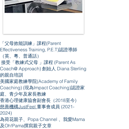
「父母效能訓練」課程(Parent
Effectiveness Training, P.E.T)認證導師
（英、粵、普通話）
接受「教練式父母 」課程 (Parent As
Coach@ Approach)
創始人 Diana Sterling
的親自培訓
美國家庭教練學院(Academy of Family
Coaching) (現為Impact Coaching)認證家
庭、青少年及家長教練
香港心理健康協會副會長（2018至今)
慈善機構JustFeel
董事會成員
(2021-
2024)
為荷花親子、Popa Channel 、我愛Mama
及Oh!Pama撰寫親子文章