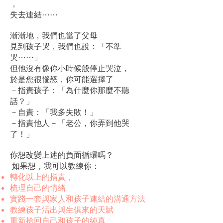
，
失去連結⋯⋯
漸漸地，我們也當了父母
見到孩子哭，我們也說：「不準
哭⋯⋯」
但他沒有像你小時候般停止哭泣，
於是您很惱怒，你可能選擇了
－指責孩子：「為什麼你那麼不聽
話？」
－自責：「我多失敗！」
－指責他人－​「老公，你弄到他哭
了！」
你想改變上述的負面循環嗎？
如果想，我可以教練你：
轉化以上的指責，
梳理自己的情緒
實踐一套與家人和孩子連結的溝通方法
教練孩子活出與生俱來的天賦
​重新拾回自己和孩子的純真