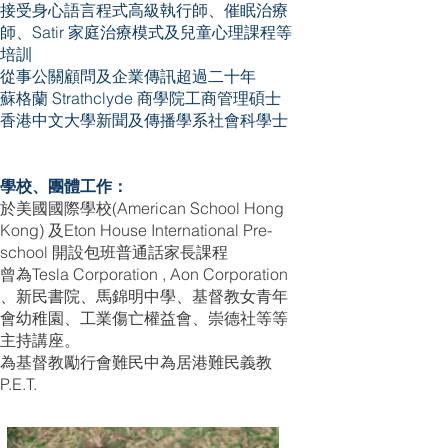
接受身心語言程式高級執行師、催眠治療
師、Satir 家庭治療模式及兒童心理課程等
培訓
從事公關顧問及企業傳訊超過二十年
蘇格蘭 Strathclyde 商學院工商管理碩士
香港中文大學新聞及傳播學系社會科學士
學校、團體工作：
於美國國際學校(American School Hong
Kong) 及Eton House International Pre-
school 開設包班普通話家長課程
曾為Tesla Corporation , Aon Corporation
、新民書院、馬錦明中學、基督教女青年
會幼稚園、工業傷亡權益會、崇德社等等
主持講座。
為基督教勵行會難民中為居港難民義教
P.E.T. ​