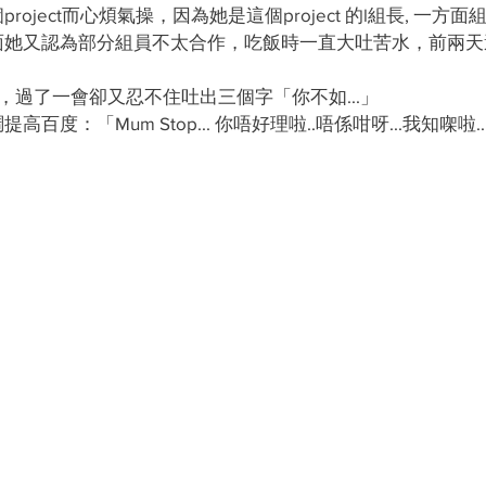
oject而心煩氣操，因為她是這個project 的l組長, 一方
面她又認為部分組員不太合作，吃飯時一直大吐苦水，前兩天
，過了一會卻又忍不住吐出三個字「你不如...」
度：「Mum Stop... 你唔好理啦..唔係咁呀...我知㗎啦..