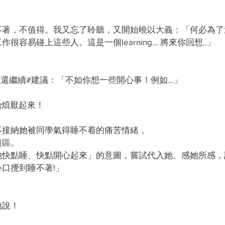
不著，不值得。我又忘了聆聽，又開始曉以大義：「何必為了
容易碰上這些人。這是一個learning... 將來你回想..」
還繼續#建議：「不如你想一些開心事！例如...」
開始煩厭起來！
不接納她被同學氣得睡不着的痛苦情緒，
題區。
她快點睡、快點開心起來」的意圖，嘗試代入她、感她所感，
口攪到睡不著!」
地說！