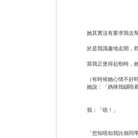
她其實沒有要求我去
於是我識趣地走開，乾
當我正煲得起勁時，
（有時候她心情不好
她說：「媽咪我瞓唔
我：「唔！」
「您知唔知我比個同