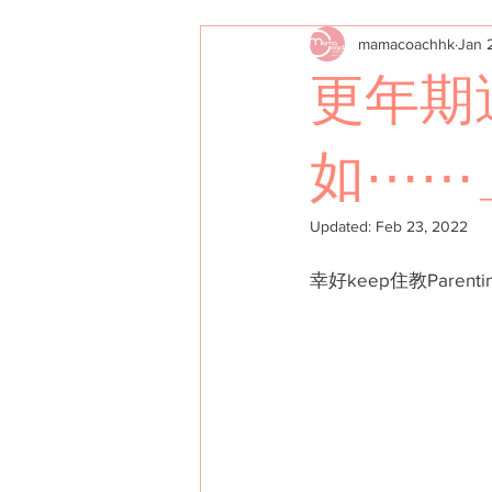
mamacoachhk
Jan 
學員案例分享
父母也要愛
更年期
幼兒心理
如⋯⋯
Updated:
Feb 23, 2022
幸好keep住教Par