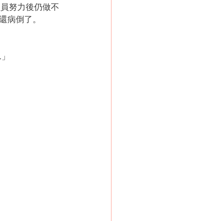
面組員努力後仍做不
還病倒了。
.」