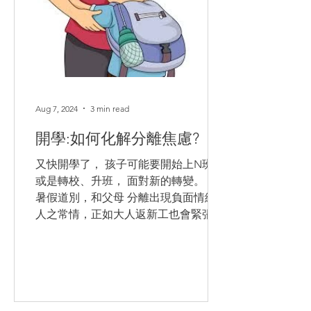
Aug 7, 2024
3 min read
開學:如何化解分離焦慮?
又快開學了， 孩子可能要開始上N班，
或是轉校、升班， 面對新的轉變。 向
暑假道別，和父母 分離出現負面情緒是
人之常情，正如大人返新工也會緊張，
何況是兩、三歲的幼兒？孩子出現焦慮
主要是面對新的陌生環境、擔心父母就
此一去不回, 害怕與陌生的老師同學相
處等。...