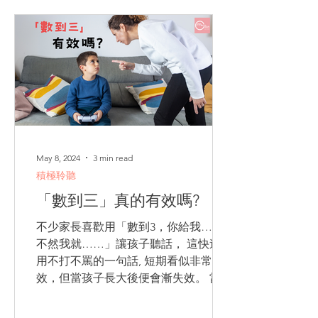
May 8, 2024
3 min read
積極聆聽
「數到三」真的有效嗎?
不少家長喜歡用「數到3，你給我……
不然我就……」讓孩子聽話， 這快速好
用不打不罵的一句話, 短期看似非常有
效，但當孩子長大後便會漸失效。 當你
開始數「1─」時，孩子就會自動幫你接
「2─3─4─」，令你優雅盡失, 怒火上