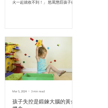
火一起就收不到！」 怒罵懲罰孩子後，
我們內疚自責，因為我們都渴望做一個
優雅、從不發脾氣的媽媽！於是我們
忍.... 在孩子面前強裝EQ高！結果忍得
多.....
Mar 5, 2024
3 min read
孩子失控是鍛鍊大腦的黃金