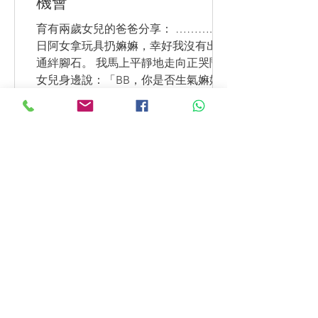
機會
育有兩歲女兒的爸爸分享： ……….. 有
日阿女拿玩具扔嫲嫲，幸好我沒有出溝
通絆腳石。 我馬上平靜地走向正哭鬧的
女兒身邊說：「BB，你是否生氣嫲嫲不
給糖你吃？」 女女哭著點頭：「是！」
「爸爸知道你好想吃大白兔糖。」把女
兒抱入懷中。 女兒：「嗚….嫲嫲不給
我。」...