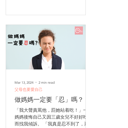
升。 恐嚇威脅的一種溝通...
Mar 13, 2024
2 min read
父母也要愛自己
做媽媽一定要「忍」嗎？
「我大聲責罵他，罰她站着吃！」一位
媽媽後悔自己又因三歲女兒不好好吃飯
而找我傾訴。 「我真是忍不到了，那團