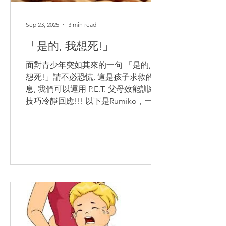
事物，並不一定能讓另一個人感覺到被
愛。這讓他思考，那些覺得自己不被愛
Sep 23, 2025
3 min read
的人，究竟想要什麼。他發现這些人的
「是的, 我想死!」
回答可以分為五類，他稱之為愛的五
面對青少年突如其來的一句 「是的, 我
想死!」請不必恐慌, 這是孩子求救的訊
息, 我們可以運用 P.E.T. 父母效能訓練
技巧冷靜回應!!! 以下是Rumiko，一位
日本的P.E.T.導師 分享的一個真實的故
事，講述了一位母親如何在她十七歲兒
子說出「是的，我想死」時，運...