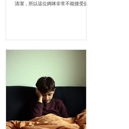
清潔，所以這位媽咪非常不能接受孩子
這個BB行為，覺得她不夠獨立，阻住自
己時間，有時還會指責大囡。 我問這位
媽咪：「平時你多唔多同大囡單獨相
處？」 她說：「少囉，都係一家人出
動，或者同亞妹一齊，除了早上送她上
校車。」 「她不是不乖，只是她愛的杯
子乾涸了！要添飲！」 著有「五種愛的
語言」的作者Gary Chapman表示在每
一個孩子心裡，都有個 「情緒儲愛杯」
(Emotional Love Tank)等着被填滿爱。
當一個孩子真正感覺到被愛，他才會正
常地成長。但是，當愛杯空了的時候，
這孩子就會有問题行為。孩子們多半的
問题行為是由於空杯子的渴求所激發
的。 而我們如何為孩子添飲，讓他們感
覺到真正被愛?其實每個孩子接受被愛
的訊息可能都不一樣，因為Gary
Chapman發現 使一個人感覺到被愛的