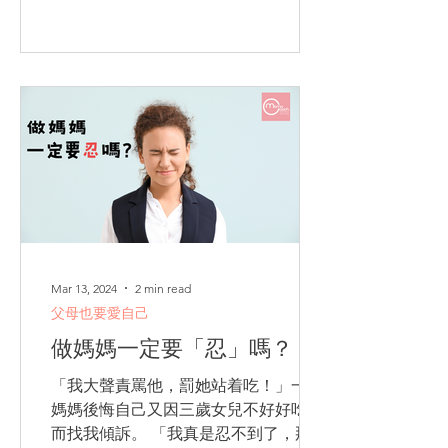
升。 恐嚇威脅的一種溝通...
Mar 13, 2024
2 min read
父母也要愛自己
做媽媽一定要「忍」嗎？
「我大聲責罵他，罰她站着吃！」一位
媽媽後悔自己又因三歲女兒不好好吃飯
而找我傾訴。 「我真是忍不到了，那團