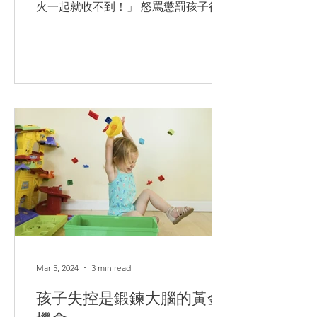
火一起就收不到！」 怒罵懲罰孩子後，
我們內疚自責，因為我們都渴望做一個
優雅、從不發脾氣的媽媽！於是我們
忍.... 在孩子面前強裝EQ高！結果忍得
多.....
Mar 5, 2024
3 min read
孩子失控是鍛鍊大腦的黃金