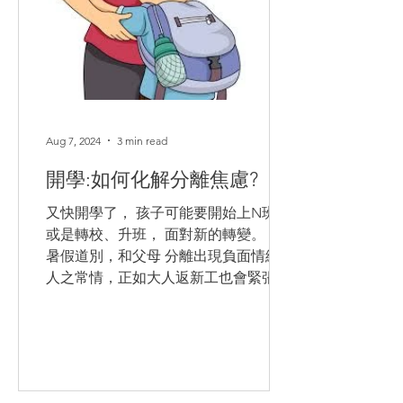
Aug 7, 2024
3 min read
開學:如何化解分離焦慮?
又快開學了， 孩子可能要開始上N班，
或是轉校、升班， 面對新的轉變。 向
暑假道別，和父母 分離出現負面情緒是
人之常情，正如大人返新工也會緊張，
何況是兩、三歲的幼兒？孩子出現焦慮
主要是面對新的陌生環境、擔心父母就
此一去不回, 害怕與陌生的老師同學相
處等。...