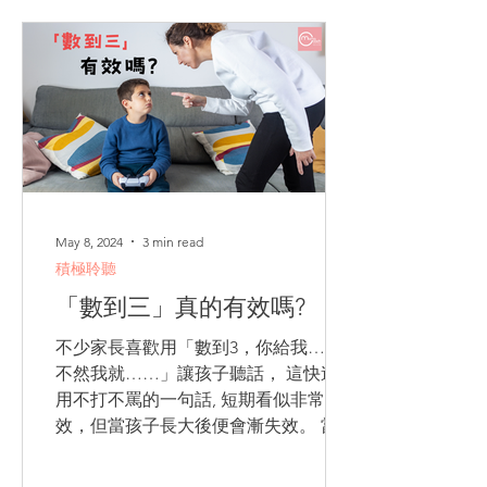
May 8, 2024
3 min read
積極聆聽
「數到三」真的有效嗎?
不少家長喜歡用「數到3，你給我……
不然我就……」讓孩子聽話， 這快速好
用不打不罵的一句話, 短期看似非常有
效，但當孩子長大後便會漸失效。 當你
開始數「1─」時，孩子就會自動幫你接
「2─3─4─」，令你優雅盡失, 怒火上