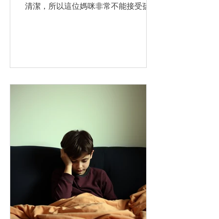
清潔，所以這位媽咪非常不能接受孩子
這個BB行為，覺得她不夠獨立，阻住自
己時間，有時還會指責大囡。 我問這位
媽咪：「平時你多唔多同大囡單獨相
處？」 她說：「少囉，都係一家人出
動，或者同亞妹一齊，除了早上送她上
校車。」 「她不是不乖，只是她愛的杯
子乾涸了！要添飲！」 著有「五種愛的
語言」的作者Gary Chapman表示在每
一個孩子心裡，都有個 「情緒儲愛杯」
(Emotional Love Tank)等着被填滿爱。
當一個孩子真正感覺到被愛，他才會正
常地成長。但是，當愛杯空了的時候，
這孩子就會有問题行為。孩子們多半的
問题行為是由於空杯子的渴求所激發
的。 而我們如何為孩子添飲，讓他們感
覺到真正被愛?其實每個孩子接受被愛
的訊息可能都不一樣，因為Gary
Chapman發現 使一個人感覺到被愛的