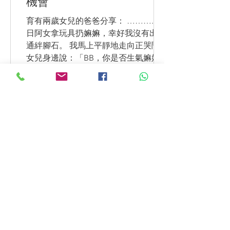
機會
育有兩歲女兒的爸爸分享： ……….. 有
日阿女拿玩具扔嫲嫲，幸好我沒有出溝
通絆腳石。 我馬上平靜地走向正哭鬧的
女兒身邊說：「BB，你是否生氣嫲嫲不
給糖你吃？」 女女哭著點頭：「是！」
「爸爸知道你好想吃大白兔糖。」把女
兒抱入懷中。 女兒：「嗚….嫲嫲不給
我。」...