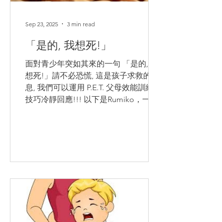
事物，並不一定能讓另一個人感覺到被
愛。這讓他思考，那些覺得自己不被愛
Sep 23, 2025
3 min read
的人，究竟想要什麼。他發现這些人的
「是的, 我想死!」
回答可以分為五類，他稱之為愛的五
面對青少年突如其來的一句 「是的, 我
想死!」請不必恐慌, 這是孩子求救的訊
息, 我們可以運用 P.E.T. 父母效能訓練
技巧冷靜回應!!! 以下是Rumiko，一位
日本的P.E.T.導師 分享的一個真實的故
事，講述了一位母親如何在她十七歲兒
子說出「是的，我想死」時，運...